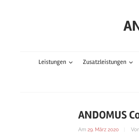
Zum
Inhalt
AN
springen
Leistungen
Zusatzleistungen
ANDOMUS Cor
Am
29. März 2020
Vo