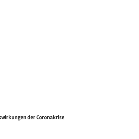
tion
uswirkungen der Coronakrise