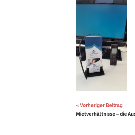
Beitragsnaviga
Vorheriger Beitrag
Mietverhältnisse – die A