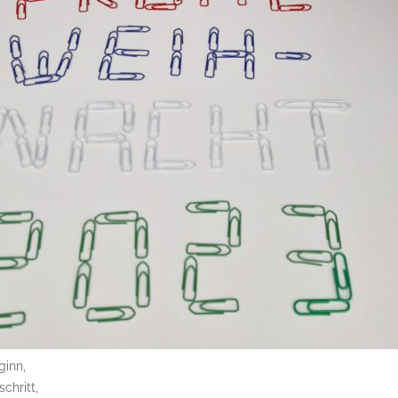
inn,
chritt,